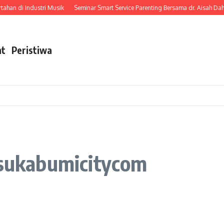
han di Industri Musik
Seminar Smart Service Parenting Bersama dr. Aisah Dah
nt
Peristiwa
ukabumicitycom