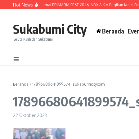
Lewati ke konten
Hot News
Lautan Penonton Warnai PRIMARIA FEST 2026, NDX A.K.A Bagikan Kunci Berta
Sukabumi City
Beranda
Eve
Sejuta Kisah dari Sukabumi
Beranda
/
17896680641899574_sukabumicitycom
17896680641899574_s
22 Oktober 2023