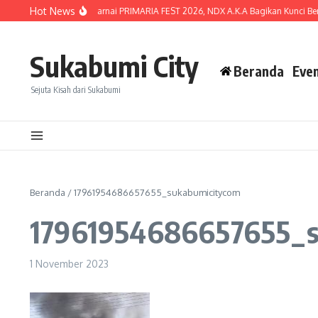
Lewati ke konten
Hot News
Lautan Penonton Warnai PRIMARIA FEST 2026, NDX A.K.A Bagikan Kunci Berta
Sukabumi City
Beranda
Eve
Sejuta Kisah dari Sukabumi
Beranda
/
17961954686657655_sukabumicitycom
17961954686657655_s
1 November 2023