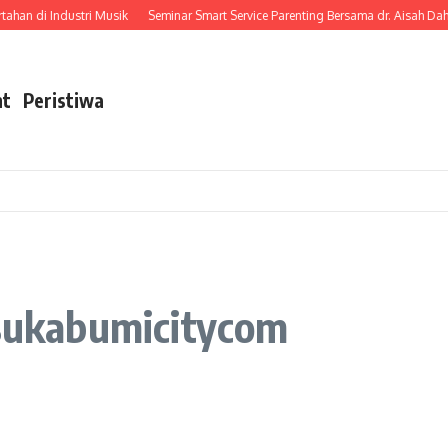
han di Industri Musik
Seminar Smart Service Parenting Bersama dr. Aisah Dah
nt
Peristiwa
ukabumicitycom