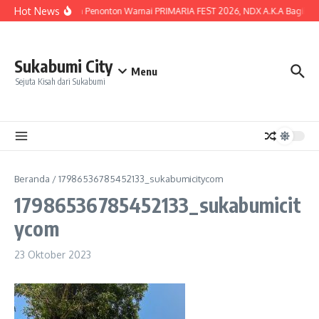
Lewati ke konten
Hot News
Lautan Penonton Warnai PRIMARIA FEST 2026, NDX A.K.A Bagikan Ku
Sukabumi City
Menu
Sejuta Kisah dari Sukabumi
Beranda
/
17986536785452133_sukabumicitycom
17986536785452133_sukabumicit
ycom
23 Oktober 2023