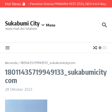
Lewati ke konten
Hot News
Lautan Penonton Warnai PRIMARIA FEST 2026, NDX A.K.A Bagikan K
Sukabumi City
Menu
Sejuta Kisah dari Sukabumi
Beranda
/
18011435719949133_sukabumicitycom
18011435719949133_sukabumicity
com
28 Oktober 2023