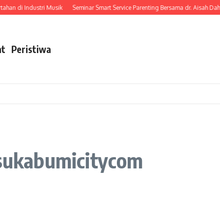
an di Industri Musik
Seminar Smart Service Parenting Bersama dr. Aisah Dah
nt
Peristiwa
ukabumicitycom