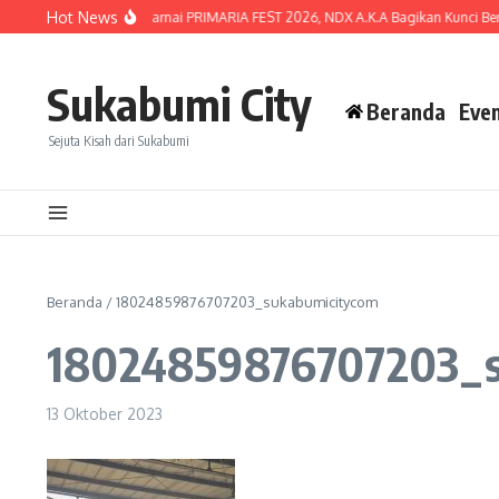
Lewati ke konten
Hot News
Lautan Penonton Warnai PRIMARIA FEST 2026, NDX A.K.A Bagikan Kunci Bertah
Sukabumi City
Beranda
Eve
Sejuta Kisah dari Sukabumi
Beranda
/
18024859876707203_sukabumicitycom
18024859876707203_s
13 Oktober 2023