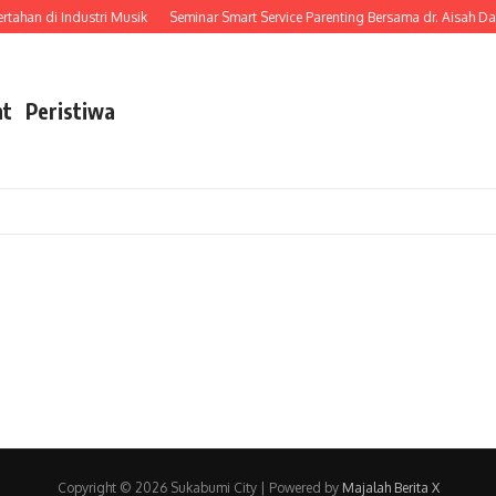
ahan di Industri Musik
Seminar Smart Service Parenting Bersama dr. Aisah D
nt
Peristiwa
Copyright © 2026 Sukabumi City | Powered by
Majalah Berita X