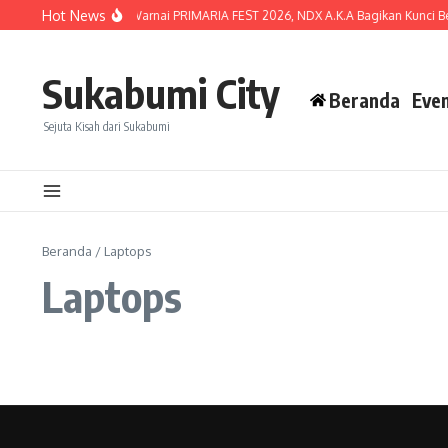
Lewati ke konten
Hot News
Lautan Penonton Warnai PRIMARIA FEST 2026, NDX A.K.A Bagikan Kunci Bert
Sukabumi City
Beranda
Eve
Sejuta Kisah dari Sukabumi
Beranda
/
Laptops
Laptops