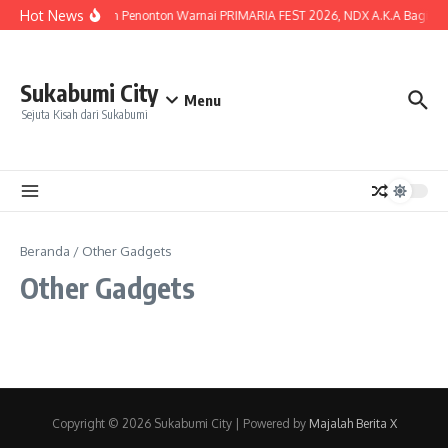
Lewati ke konten
Hot News
Lautan Penonton Warnai PRIMARIA FEST 2026, NDX A.K.A Bagikan K
Sukabumi City
Menu
Sejuta Kisah dari Sukabumi
Beranda
/
Other Gadgets
Other Gadgets
Copyright © 2026 Sukabumi City | Powered by
Majalah Berita X