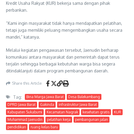
Kredit Usaha Rakyat (KUR) bekerja sama dengan pihak
perbankan.
“Kami ingin masyarakat tidak hanya mendapatkan pelatihan,
tetapi juga memiliki peluang mengembangkan usaha secara
mandiri,” katanya.
Melalui kegiatan pengawasan tersebut, Jaenudin berharap
komunikasi antara masyarakat dan pemerintah dapat terus
terjalin sehingga berbagai kebutuhan warga bisa segera
ditindaklanjuti dalam program pembangunan daerah.
Share this Article
Tag:
Bina Marga Jawa Barat
Desa Balekambang
DPRD Jawa Barat
Gakinda
infrastruktur Jawa Barat
Kabupaten Sukabumi
Kecamatan Nagrak
kesehatan gratis
KUR
Muhammad Jaenudin
pelatihan kerja
pembangunan jalan
pendidikan
ruang kelas baru