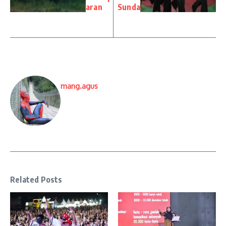
aran
Sunda
mang.agus
Related Posts