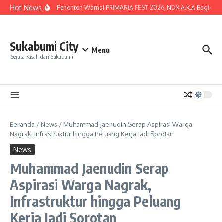
Lewati ke konten
Hot News
Lautan Penonton Warnai PRIMARIA FEST 2026, NDX A.K.A Bagikan Kun
Sukabumi City
Menu
Sejuta Kisah dari Sukabumi
Beranda
/
News
/
Muhammad Jaenudin Serap Aspirasi Warga
Nagrak, Infrastruktur hingga Peluang Kerja Jadi Sorotan
News
Muhammad Jaenudin Serap
Aspirasi Warga Nagrak,
Infrastruktur hingga Peluang
Kerja Jadi Sorotan