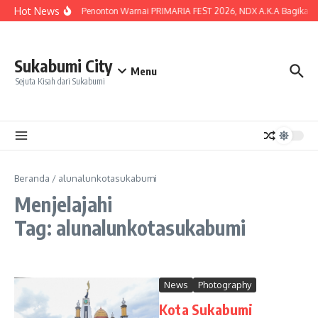
Lewati ke konten
Hot News
Lautan Penonton Warnai PRIMARIA FEST 2026, NDX A.K.A Bagikan Ku
Sukabumi City
Menu
Sejuta Kisah dari Sukabumi
Beranda
/
alunalunkotasukabumi
Menjelajahi
Tag: alunalunkotasukabumi
News
Photography
Kota Sukabumi