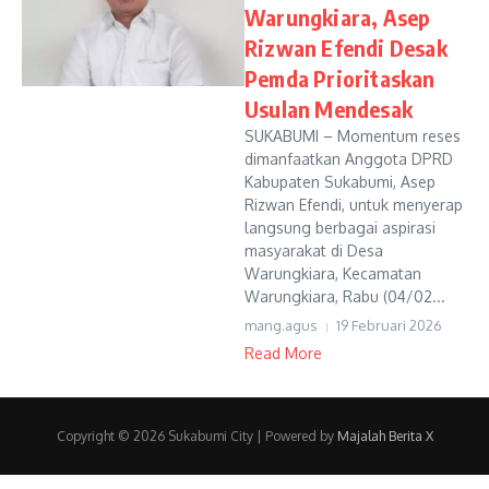
Warungkiara, Asep
Rizwan Efendi Desak
Pemda Prioritaskan
Usulan Mendesak
SUKABUMI – Momentum reses
dimanfaatkan Anggota DPRD
Kabupaten Sukabumi, Asep
Rizwan Efendi, untuk menyerap
langsung berbagai aspirasi
masyarakat di Desa
Warungkiara, Kecamatan
Warungkiara, Rabu (04/02...
mang.agus
19 Februari 2026
Read More
Copyright © 2026 Sukabumi City | Powered by
Majalah Berita X