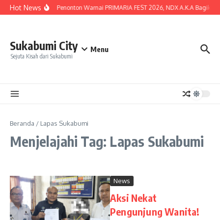
Lewati ke konten
Hot News
Lautan Penonton Warnai PRIMARIA FEST 2026, NDX A.K.A Bagikan Ku
Sukabumi City
Menu
Sejuta Kisah dari Sukabumi
Beranda
/
Lapas Sukabumi
Menjelajahi Tag: Lapas Sukabumi
News
Aksi Nekat
Pengunjung Wanita!