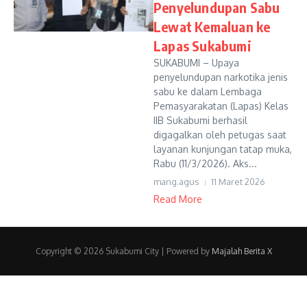
Penyelundupan Sabu
Lewat Kemaluan ke
Lapas Sukabumi
SUKABUMI – Upaya
penyelundupan narkotika jenis
sabu ke dalam Lembaga
Pemasyarakatan (Lapas) Kelas
IIB Sukabumi berhasil
digagalkan oleh petugas saat
layanan kunjungan tatap muka,
Rabu (11/3/2026). Aks...
mang.agus
11 Maret 2026
Read More
Copyright © 2026 Sukabumi City | Powered by
Majalah Berita X