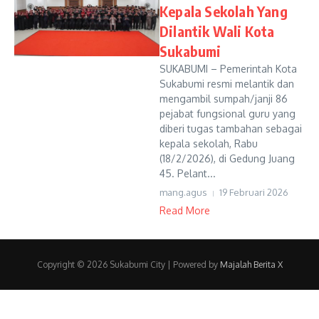
Kepala Sekolah Yang
Dilantik Wali Kota
Sukabumi
SUKABUMI – Pemerintah Kota
Sukabumi resmi melantik dan
mengambil sumpah/janji 86
pejabat fungsional guru yang
diberi tugas tambahan sebagai
kepala sekolah, Rabu
(18/2/2026), di Gedung Juang
45. Pelant...
mang.agus
19 Februari 2026
Read More
Copyright © 2026 Sukabumi City | Powered by
Majalah Berita X