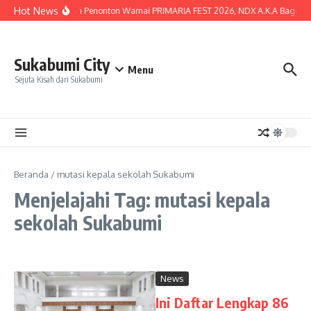
Lewati ke konten
Hot News
Lautan Penonton Warnai PRIMARIA FEST 2026, NDX A.K.A Bagikan K
Sukabumi City
Menu
Sejuta Kisah dari Sukabumi
Beranda
/
mutasi kepala sekolah Sukabumi
Menjelajahi Tag: mutasi kepala
sekolah Sukabumi
News
Ini Daftar Lengkap 86