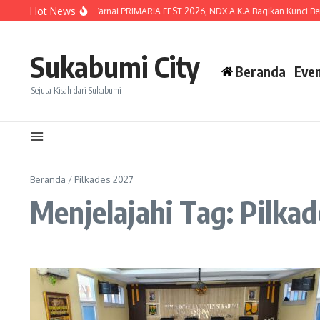
Lewati ke konten
Hot News
Lautan Penonton Warnai PRIMARIA FEST 2026, NDX A.K.A Bagikan Kunci Berta
Sukabumi City
Beranda
Eve
Sejuta Kisah dari Sukabumi
Beranda
/
Pilkades 2027
Menjelajahi Tag: Pilka