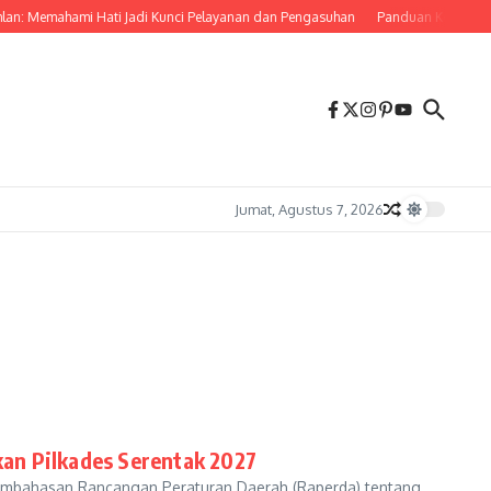
hlan: Memahami Hati Jadi Kunci Pelayanan dan Pengasuhan
Panduan Komuter di
Jumat, Agustus 7, 2026
an Pilkades Serentak 2027
embahasan Rancangan Peraturan Daerah (Raperda) tentang