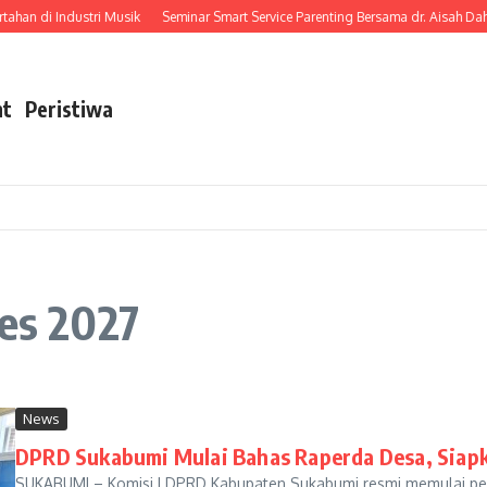
han di Industri Musik
Seminar Smart Service Parenting Bersama dr. Aisah Da
nt
Peristiwa
des 2027
News
DPRD Sukabumi Mulai Bahas Raperda Desa, Siapk
SUKABUMI – Komisi I DPRD Kabupaten Sukabumi resmi memulai p