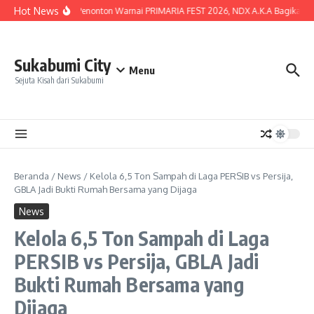
Lewati ke konten
Hot News
Lautan Penonton Warnai PRIMARIA FEST 2026, NDX A.K.A Bagikan Kunc
Sukabumi City
Menu
Sejuta Kisah dari Sukabumi
Beranda
/
News
/
Kelola 6,5 Ton Sampah di Laga PERSIB vs Persija,
GBLA Jadi Bukti Rumah Bersama yang Dijaga
News
Kelola 6,5 Ton Sampah di Laga
PERSIB vs Persija, GBLA Jadi
Bukti Rumah Bersama yang
Dijaga