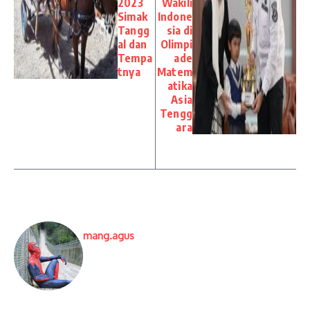
2023
Wakili
Simak
Indone
Tangg
sia di
al dan
Olimpi
Tempa
ade
tnya
Matem
atika
Asia
Tengg
ara
mang.agus