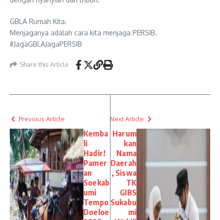
GBLA Rumah Kita.
Menjaganya adalah cara kita menjaga PERSIB.
#JagaGBLAJagaPERSIB
Share this Article
Previous Article
Next Article
Kemba
Harum
li
kan
Hadir!
Nama
Pamer
Daerah
an
, Siswa
Soekab
TK
umi
GIBS
Tempo
Sukabu
Doeloe
mi