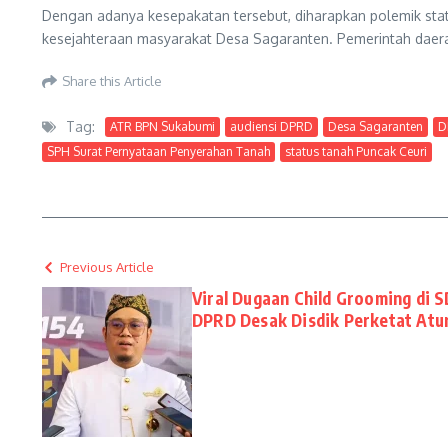
Dengan adanya kesepakatan tersebut, diharapkan polemik s
kesejahteraan masyarakat Desa Sagaranten. Pemerintah dae
Share this Article
Tag:
ATR BPN Sukabumi
audiensi DPRD
Desa Sagaranten
D
SPH Surat Pernyataan Penyerahan Tanah
status tanah Puncak Ceuri
Previous Article
Viral Dugaan Child Grooming di S
DPRD Desak Disdik Perketat Atur