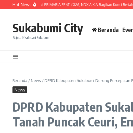
Lewati ke konten
Hot News
tan Penonton Warnai PRIMARIA FEST 2026, NDX A.K.A Bagikan Kunci Bertahan di I
Sukabumi City
Beranda
Eve
Sejuta Kisah dari Sukabumi
Beranda
/
News
/
DPRD Kabupaten Sukabumi Dorong Percepatan Pen
News
DPRD Kabupaten Sukab
Tanah Puncak Ceuri, E