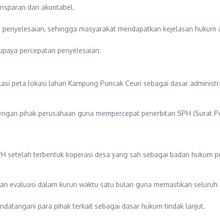
nsparan dan akuntabel.
t penyelesaian, sehingga masyarakat mendapatkan kejelasan hukum a
 upaya percepatan penyelesaian:
i peta lokasi lahan Kampung Puncak Ceuri sebagai dasar administra
engan pihak perusahaan guna mempercepat penerbitan SPH (Surat P
H setelah terbentuk koperasi desa yang sah sebagai badan hukum p
evaluasi dalam kurun waktu satu bulan guna memastikan seluruh k
ndatangani para pihak terkait sebagai dasar hukum tindak lanjut.