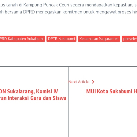
tatus tanah di Kampung Puncak Ceuri segera mendapatkan kepastia
rah bersama DPRD menegaskan komitmen untuk mengawal proses hin
PRD Kabupaten Sukabumi
DPTR Sukabumi
Kecamatan Sagaranten
penyele
Next Article
DN Sukalarang, Komisi IV
MUI Kota Sukabumi H
an Interaksi Guru dan Siswa