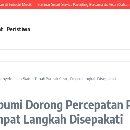
ndustri Musik
Seminar Smart Service Parenting Bersama dr. Aisah Dahlan: Me
nt
Peristiwa
yelesaian Status Tanah Puncak Ceuri, Empat Langkah Disepakati
umi Dorong Percepatan P
mpat Langkah Disepakati