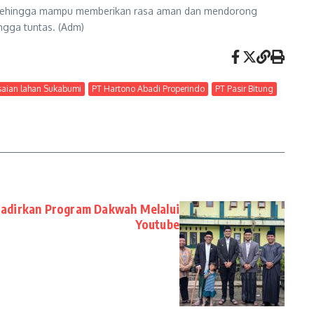
n, sehingga mampu memberikan rasa aman dan mendorong
gga tuntas. (Adm)
saian lahan Sukabumi
PT Hartono Abadi Properindo
PT Pasir Bitung
adirkan Program Dakwah Melalui
Youtube