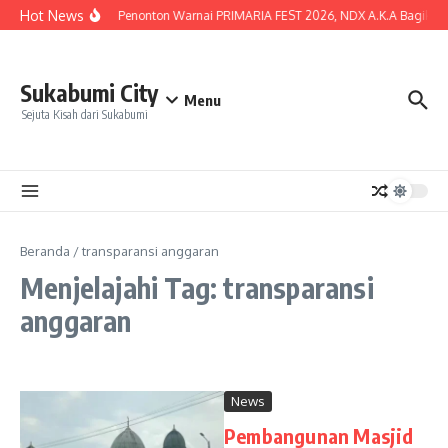
Lewati ke konten
Hot News
Lautan Penonton Warnai PRIMARIA FEST 2026, NDX A.K.A Bagikan Ku
Sukabumi City
Menu
Sejuta Kisah dari Sukabumi
Beranda
/
transparansi anggaran
Menjelajahi Tag: transparansi
anggaran
News
Pembangunan Masjid