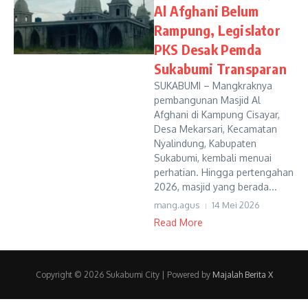
Al Afghani Belum
Rampung, Legislator
PKS Desak Pemda
Sukabumi Transparan
SUKABUMI – Mangkraknya
pembangunan Masjid Al
Afghani di Kampung Cisayar,
Desa Mekarsari, Kecamatan
Nyalindung, Kabupaten
Sukabumi, kembali menuai
perhatian. Hingga pertengahan
2026, masjid yang berada...
mang.agus
14 Mei 2026
Read More
Copyright © 2026 Sukabumi City | Powered by
Majalah Berita X