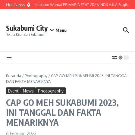
Lewati ke konten
Hot News
Lautan Penonton Warnai PRIMARIA FEST 2026, NDX A.K.A Bagikan Kunc
Sukabumi City
Menu
Sejuta Kisah dari Sukabumi
Beranda
/
Photography
/
CAP GO MEH SUKABUMI 2023, INI TANGGAL
DAN FAKTA MENARIKNYA
Event
News
Photography
CAP GO MEH SUKABUMI 2023,
INI TANGGAL DAN FAKTA
MENARIKNYA
6 Februari 2023