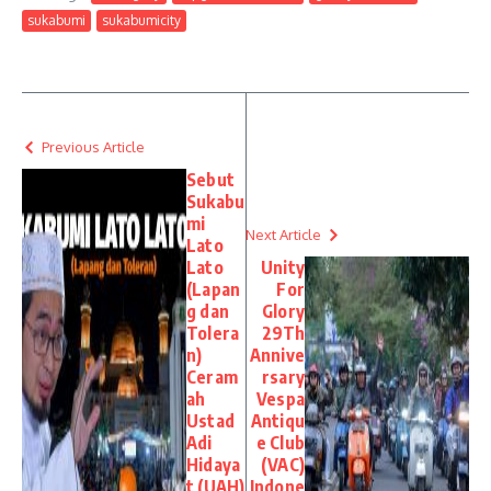
sukabumi
sukabumicity
Previous Article
Sebut
Sukabu
mi
Next Article
Lato
Lato
Unity
(Lapan
For
g dan
Glory
Tolera
29Th
n)
Annive
Ceram
rsary
ah
Vespa
Ustad
Antiqu
Adi
e Club
Hidaya
(VAC)
t (UAH)
Indone