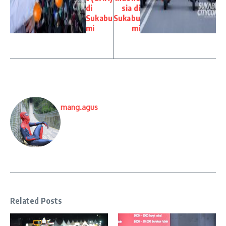
di
sia di
Sukabu
Sukabu
mi
mi
mang.agus
Related Posts