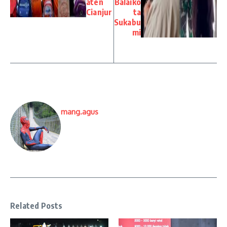
aten
Balaiko
Cianjur
ta
Sukabu
mi
mang.agus
Related Posts