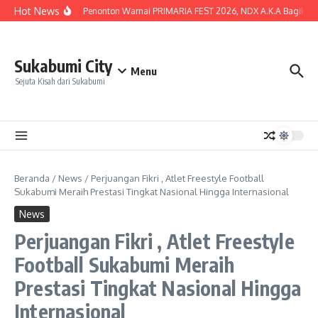
Lewati ke konten
Hot News
Lautan Penonton Warnai PRIMARIA FEST 2026, NDX A.K.A Bagikan Kun
Sukabumi City
Menu
Sejuta Kisah dari Sukabumi
Beranda
/
News
/
Perjuangan Fikri , Atlet Freestyle Football
Sukabumi Meraih Prestasi Tingkat Nasional Hingga Internasional
News
Perjuangan Fikri , Atlet Freestyle
Football Sukabumi Meraih
Prestasi Tingkat Nasional Hingga
Internasional