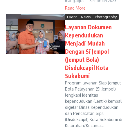
mang.agus
6 Februari 2023
Read More
Event
News
Photography
Layanan Dokumen
Kependudukan
Menjadi Mudah
Dengan Si Jempol
(Jemput Bola)
Disdukcapil Kota
Sukabumi
Program layanan Siap Jemput
Bola Pelayanan (Si Jempol)
lengkapi identitas
kependudukan (Lentik) kembali
digelar Dinas Kependudukan
dan Pencatatan Sipil
(Disdukcapil) Kota Sukabumi di
Kelurahan/Kecamat...