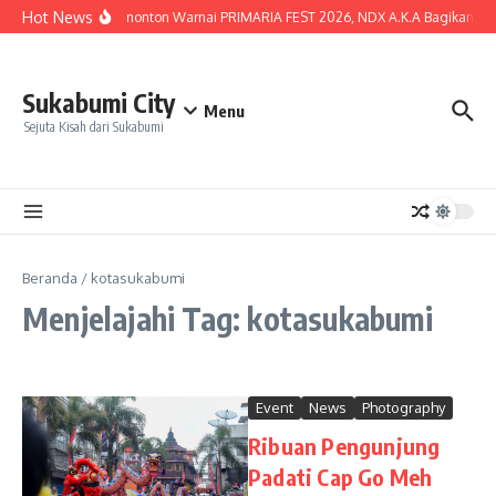
Lewati ke konten
Hot News
Lautan Penonton Warnai PRIMARIA FEST 2026, NDX A.K.A Bagikan Kunci
Sukabumi City
Menu
Sejuta Kisah dari Sukabumi
Beranda
/
kotasukabumi
Menjelajahi Tag: kotasukabumi
Event
News
Photography
Ribuan Pengunjung
Padati Cap Go Meh