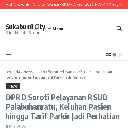
Lewati ke konten
Hot News
Lautan Penonton Warnai PRIMARIA FEST 2026, NDX A.K.A Bagikan Kunc
Sukabumi City
Menu
Sejuta Kisah dari Sukabumi
Beranda
/
News
/
DPRD Soroti Pelayanan RSUD Palabuhanratu,
Keluhan Pasien hingga Tarif Parkir Jadi Perhatian
News
DPRD Soroti Pelayanan RSUD
Palabuhanratu, Keluhan Pasien
hingga Tarif Parkir Jadi Perhatian
11 Mei 2026