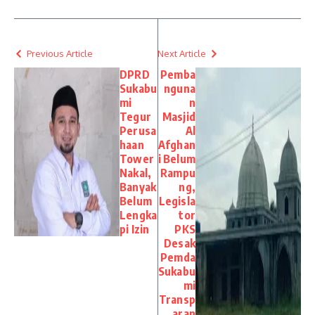
Previous Article
Next Article
DPRD
Pemba
Sukabu
nguna
mi
n
Tegur
Masjid
Perusa
Al
haan
Afghan
Tower
i Belum
Nakal,
Rampu
Banyak
ng,
Belum
Legisla
Lengka
tor
pi Izin
PKS
Desak
Pemda
Sukabu
mi
Transp
aran