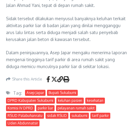
Jalan Ahmad Yani, tepat di depan rumah sakit.
Sidak tersebut dilakukan menyusul banyaknya keluhan terkait
aktivitas parkir liar di badan jalan yang dinilai mengganggu
arus lalu lintas serta diduga menjadi salah satu penyebab
kerusakan jalan beton di kawasan tersebut.
Dalam peninjauannya, Asep Japar mengaku menerima laporan
mengenai tingginya tarif parkir di area rumah sakit yang
diduga memicu munculnya parkir liar di sekitar lokasi.
Share this Article
Tag:
Asep Japar
Bupati Sukabumi
DPRD Kabupaten Sukabumi
keluhan pasien
kesehatan
Komisi IV DPRD
parkir liar
pelayanan rumah sakit
RSUD Palabuhanratu
sidak RSUD
sukabumi
tarif parkir
Uden Abdunnatsir